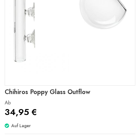
Zum
Chihiros Poppy Glass Outflow
Anfang
der
Ab
Bildgalerie
34,95 €
springen
Auf Lager